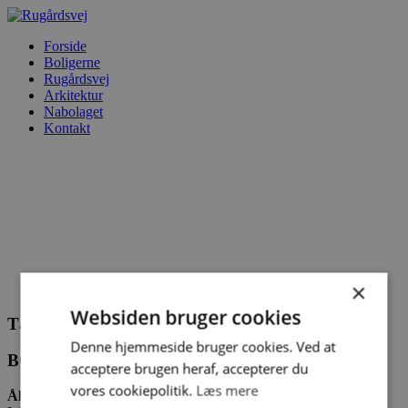
Forside
Boligerne
Rugårdsvej
Arkitektur
Nabolaget
Kontakt
×
Websiden bruger cookies
Tæt på bymidte, natur og skov
Denne hjemmeside bruger cookies. Ved at
BO I DET POPULÆRE ÅLØKKEKVARTER
acceptere brugen heraf, accepterer du
vores cookiepolitik.
Læs mere
Åløkkekvarteret