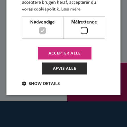
acceptere brugen heraf, accepterer du
vores cookiepolitik.
Læs mere
Nødvendige
Målrettende
ACCEPTER ALLE
AFVIS ALLE
RING FOR AT HØRE
NÆRMERE
SHOW DETAILS
65 45 83 90
Nødvendige
Målrettende
Strictly necessary cookies allow core website
functionality such as user login and account
management. The website cannot be used properly