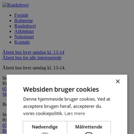
Forside
Boligerne
Rugårdsvej
Arkitektur
Nabolaget
Kontakt
Åbent hus
hver søndag kl. 13-14
Åbent hus for alle interesserede
Åbent hus hver søndag kl. 13-14.
Indflytning december 2019
×
Ring for at høre nærmere
Websiden bruger cookies
65 45 83 90
Skønne nyopførte 2, 3 og 4 værelses lejeboliger
Denne hjemmeside bruger cookies. Ved at
Bo i centrum med natur og skov.
acceptere brugen heraf, accepterer du
vores cookiepolitik.
Læs mere
Indflytning december 2019
Ring for at høre nærmere
65 45 83 90
Nødvendige
Målrettende
Bo i det mangfoldige og indbydende Åløkkekvarter