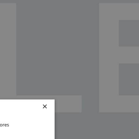
×
vores