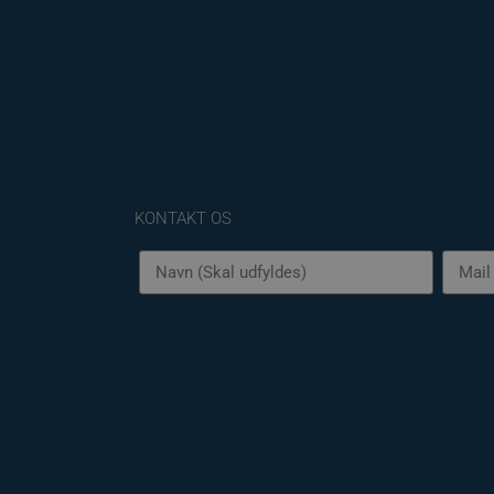
Name
YSC
VISITOR_INFO1_LIV
KONTAKT OS
__Secure-YNID
__Secure-
ROLLOUT_TOKEN
_fbp