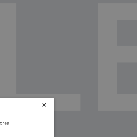
×
vores