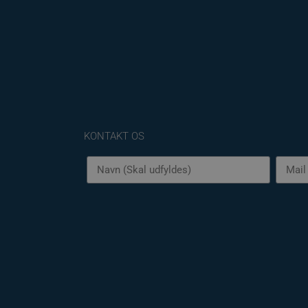
Name
YSC
VISITOR_INFO1_LIV
KONTAKT OS
__Secure-YNID
__Secure-
ROLLOUT_TOKEN
_fbp