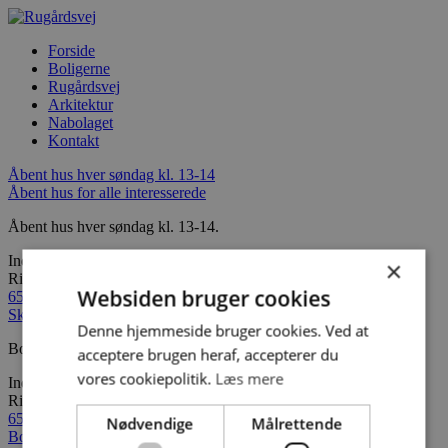
Forside
Boligerne
Rugårdsvej
Arkitektur
Nabolaget
Kontakt
Åbent hus
hver søndag kl. 13-14
Åbent hus for alle interesserede
Åbent hus hver søndag kl. 13-14.
Indflytning december 2019
×
Ring for at høre nærmere
Websiden bruger cookies
65 45 83 90
Skønne nyopførte 2, 3 og 4 værelses lejeboliger
Denne hjemmeside bruger cookies. Ved at
Bo i centrum med natur og skov.
acceptere brugen heraf, accepterer du
vores cookiepolitik.
Læs mere
Indflytning december 2019
Ring for at høre nærmere
65 45 83 90
Nødvendige
Målrettende
Bo i det mangfoldige og indbydende Åløkkekvarter