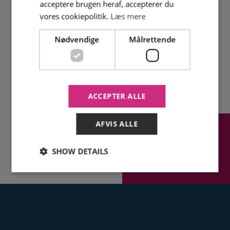
acceptere brugen heraf, accepterer du
vores cookiepolitik.
Læs mere
Nødvendige
Målrettende
ACCEPTER ALLE
AFVIS ALLE
RING FOR AT HØRE
NÆRMERE
SHOW DETAILS
65 45 83 90
Nødvendige
Målrettende
Strictly necessary cookies allow core website
functionality such as user login and account
management. The website cannot be used properly