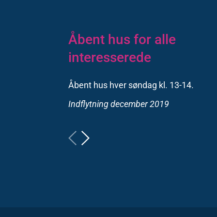
Åbent hus for alle
Skønne nyopførte 2, 3 o
Bo i det mangfoldige og
interesserede
værelses lejeboliger
indbydende Åløkkekvart
Åbent hus hver søndag kl. 13-14.
Bo i centrum med natur og skov.
Find jeres drømmebolig på Rugårdsvej
Indflytning december 2019
Indflytning december 2019
Indflytning december 2019