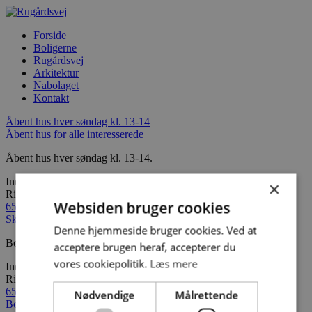
Forside
Boligerne
Rugårdsvej
Arkitektur
Nabolaget
Kontakt
Åbent hus
hver søndag kl. 13-14
Åbent hus for alle interesserede
Åbent hus hver søndag kl. 13-14.
Indflytning december 2019
×
Ring for at høre nærmere
Websiden bruger cookies
65 45 83 90
Skønne nyopførte 2, 3 og 4 værelses lejeboliger
Denne hjemmeside bruger cookies. Ved at
Bo i centrum med natur og skov.
acceptere brugen heraf, accepterer du
vores cookiepolitik.
Læs mere
Indflytning december 2019
Ring for at høre nærmere
65 45 83 90
Nødvendige
Målrettende
Bo i det mangfoldige og indbydende Åløkkekvarter